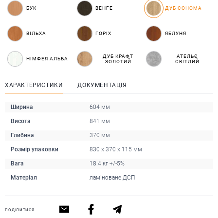
БУК
ВЕНГЕ
ДУБ СОНОМА
ВІЛЬХА
ГОРІХ
ЯБЛУНЯ
ДУБ КРАФТ
АТЕЛЬЄ
НІМФЕЯ АЛЬБА
ЗОЛОТИЙ
СВІТЛИЙ
ХАРАКТЕРИСТИКИ
ДОКУМЕНТАЦІЯ
Ширина
604 мм
Висота
841 мм
Глибина
370 мм
Розмір упаковки
830 x 370 x 115 мм
Вага
18.4 кг +/-5%
Матеріал
ламіноване ДСП
ПОДІЛИТИСЯ