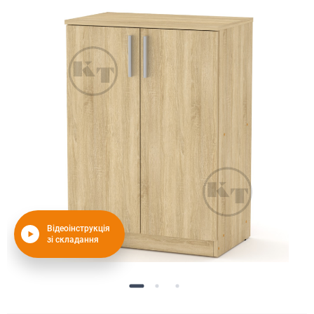
Відеоінструкція
зі складання