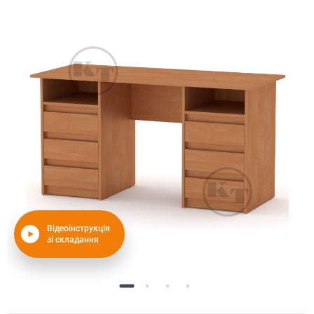
Відеоінструкція
зі складання