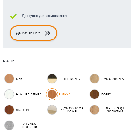
Доступно для замовлення
ДЕ КУПИТИ?
КОЛІР
БУК
ВЕНГЕ КОМБІ
ДУБ СОНОМА
НІМФЕЯ АЛЬБА
ВІЛЬХА
ГОРІХ
ДУБ СОНОМА
ДУБ КРАФТ
ЯБЛУНЯ
КОМБІ
ЗОЛОТИЙ
АТЕЛЬЄ
СВІТЛИЙ