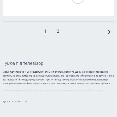
1
2
Тумба під телевізор
Меблі під телевізор — це невіддільний елемент вітальні. Попри те, що сучасні екрани переважно
кріплять на стіну, тумба під ТВ залишається актуальною і сьогодні. На ній компактно та зручно можна
розташувати ТВ-тюнер, ігрову консоль, пульти та іншу техніку. Практично всі тумби під телевізор
оснащені поличками. Вони слугують додатковим місцем для зберігання різних домашніх дрібниць.
Обираючи підставку під TV, варто враховувати не лише функціональність. Дизайн також дуже
важливий для сучасних інтер'єрів. Правильно підібрана тумба зробить кімнату затишною та
підкреслить індивідуальність власника.
ДИВИТИСЬ ВСІ
Тумба під телевізор: яку обрати?
Сучасні тумбочки під телевізор відрізняються різноманіттям. Виділимо основні види, які ви можете