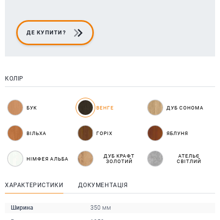
ДЕ КУПИТИ?
КОЛІР
БУК
ВЕНГЕ
ДУБ СОНОМА
ВІЛЬХА
ГОРІХ
ЯБЛУНЯ
ДУБ КРАФТ
АТЕЛЬЄ
НІМФЕЯ АЛЬБА
ЗОЛОТИЙ
СВІТЛИЙ
ХАРАКТЕРИСТИКИ
ДОКУМЕНТАЦІЯ
Ширина
350 мм