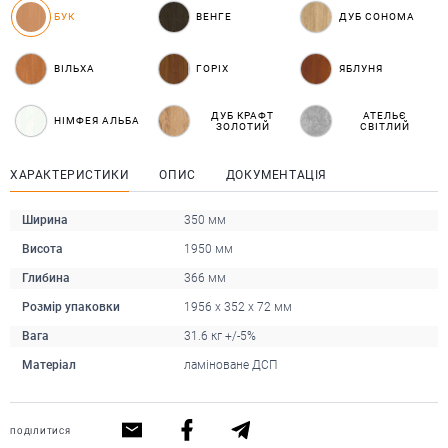
БУК
ВЕНГЕ
ДУБ СОНОМА
ВІЛЬХА
ГОРІХ
ЯБЛУНЯ
ДУБ КРАФТ
АТЕЛЬЄ
НІМФЕЯ АЛЬБА
ЗОЛОТИЙ
СВІТЛИЙ
ХАРАКТЕРИСТИКИ
ОПИС
ДОКУМЕНТАЦІЯ
Ширина
350 мм
Висота
1950 мм
Глибина
366 мм
Розмір упаковки
1956 x 352 x 72 мм
Вага
31.6 кг +/-5%
Матеріал
ламіноване ДСП
ПОДІЛИТИСЯ