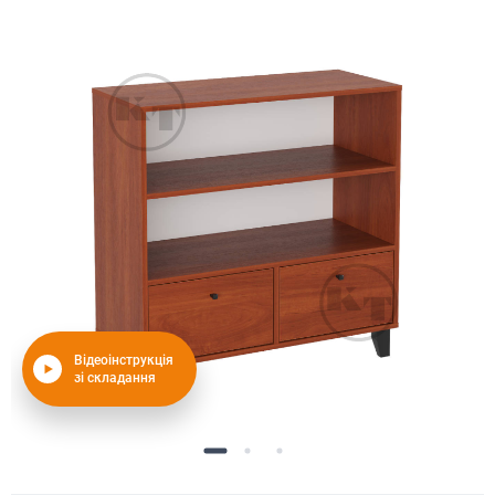
Відеоінструкція
зі складання