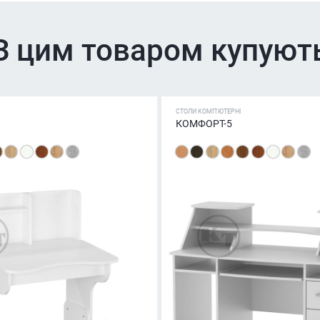
З цим товаром купуют
СТОЛИ КОМП'ЮТЕРНІ
КОМФОРТ-5