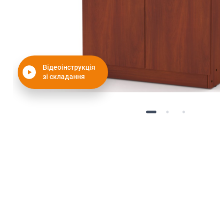
Відеоінструкція
зі складання