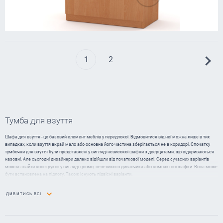
1
2
Тумба для взуття
Шафа для взуття - це базовий елемент меблів у передпокої. Відмовитися від неї можна лише в тих
випадках, коли взуття вкрай мало або основна його частина зберігається не в коридорі. Спочатку
тумбочки для взуття були представлені у вигляді невисокої шафки з дверцятами, що відкриваються
назовні. Але сьогодні дизайнери далеко відійшли від початкової моделі. Серед сучасних варіантів
можна знайти конструкції у вигляді трюмо, невеликого диванчика або компактної шафки. Вона може
бути встановлена на підлогу. Також існують підвісні варіанти.
Комод для взуття дозволяє акуратно складати сезонні пари, які ви носите зараз, а також зручно
ДИВИТИСЬ ВСІ
зберігати неактуальні на цей час моделі. Це ще одна перевага встановлення тумби під взуття. З нею
вам не доведеться збирати безліч взуттєвих коробок і думати як їх розкласти у шафі.
Особливо актуальні полиці для невеликих коридорів, де не планується встановлення повноцінного