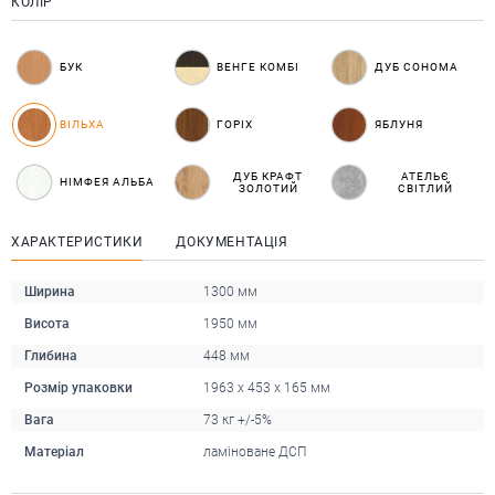
КОЛІР
БУК
ВЕНГЕ КОМБІ
ДУБ СОНОМА
ВІЛЬХА
ГОРІХ
ЯБЛУНЯ
ДУБ КРАФТ
АТЕЛЬЄ
НІМФЕЯ АЛЬБА
ЗОЛОТИЙ
СВІТЛИЙ
ХАРАКТЕРИСТИКИ
ДОКУМЕНТАЦІЯ
Ширина
1300 мм
Висота
1950 мм
Глибина
448 мм
Розмір упаковки
1963 x 453 x 165 мм
Вага
73 кг +/-5%
Матеріал
ламіноване ДСП