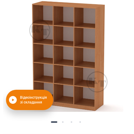
Відеоінструкція
зі складання