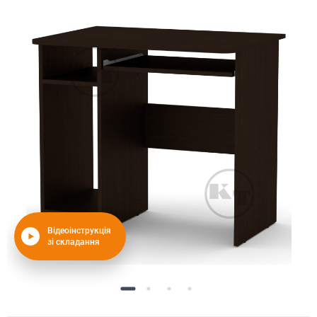
Відеоінструкція
зі складання