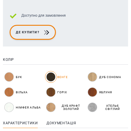
Доступно для замовлення
ДЕ КУПИТИ?
КОЛІР
БУК
ВЕНГЕ
ДУБ СОНОМА
ВІЛЬХА
ГОРІХ
ЯБЛУНЯ
ДУБ КРАФТ
АТЕЛЬЄ
НІМФЕЯ АЛЬБА
ЗОЛОТИЙ
СВІТЛИЙ
ХАРАКТЕРИСТИКИ
ДОКУМЕНТАЦІЯ