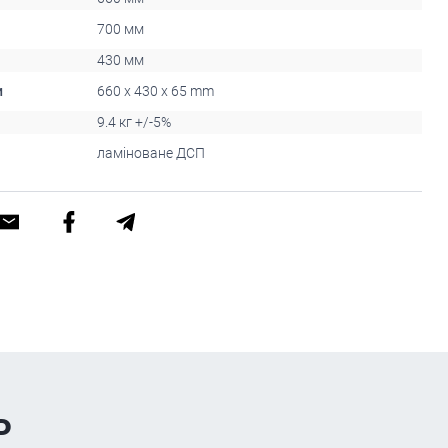
700 мм
430 мм
и
660 x 430 x 65 mm
9.4 кг +/-5%
ламіноване ДСП
ь