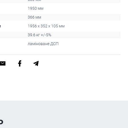
1950 мм
366 мм
и
1956 x 352 x 105 мм
39.6 кг +/-5%
ламіноване ДСП
ь