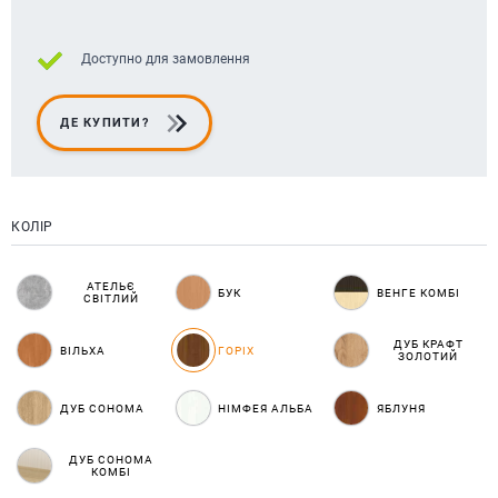
Доступно для замовлення
ДЕ КУПИТИ?
КОЛІР
АТЕЛЬЄ
БУК
ВЕНГЕ КОМБІ
СВІТЛИЙ
ДУБ КРАФТ
ВІЛЬХА
ГОРІХ
ЗОЛОТИЙ
ДУБ СОНОМА
НІМФЕЯ АЛЬБА
ЯБЛУНЯ
ДУБ СОНОМА
КОМБІ