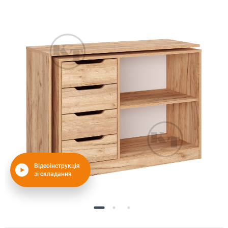
Відеоінструкція
зі складання