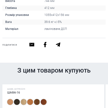
Висота
744 мм
Глибина
412 мм
Розмір упаковки
1055х412х156 мм
Вага
39.6 кг +/-5%
Матеріал
ламіноване ДСП
ПОДІЛИТИСЯ
З цим товаром купують
ШАФИ, АНТРЕСОЛІ
ШАФА-16