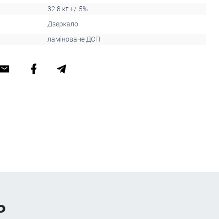
32.8 кг +/-5%
Дзеркало
ламіноване ДСП
ь