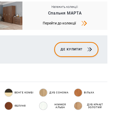
Належить колекції:
Спальня МАРТА
Перейти до колекції
ДЕ КУПИТИ?
ВЕНГЕ КОМБІ
ДУБ СОНОМА
ВІЛЬХА
НІМФЕЯ
ДУБ КРАФТ
ЯБЛУНЯ
АЛЬБА
ЗОЛОТИЙ