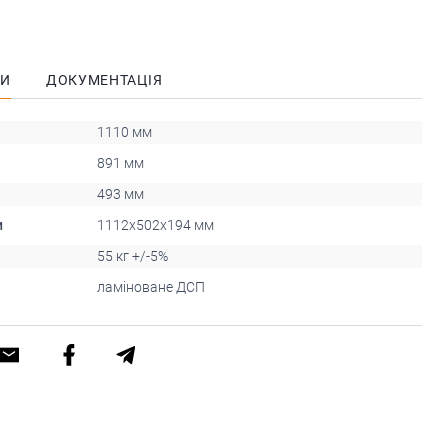
КИ
ДОКУМЕНТАЦІЯ
1110 мм
891 мм
493 мм
и
1112x502x194 мм
55 кг +/-5%
ламіноване ДСП