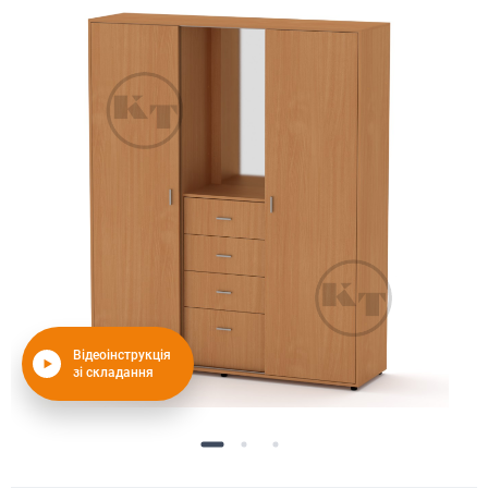
Відеоінструкція
зі складання