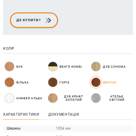
ДЕ КУПИТИ?
КОЛІР
БУК
ВЕНГЕ КОМБІ
ДУБ СОНОМА
ВІЛЬХА
ГОРІХ
ЯБЛУНЯ
ДУБ КРАФТ
АТЕЛЬЄ
НІМФЕЯ АЛЬБА
ЗОЛОТИЙ
СВІТЛИЙ
ХАРАКТЕРИСТИКИ
ДОКУМЕНТАЦІЯ
Ширина
1054 мм