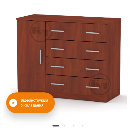
Відеоінструкція
зі складання