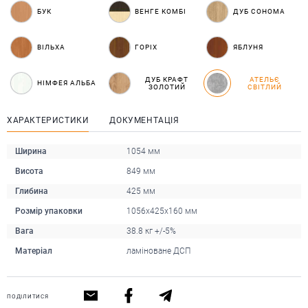
БУК
ВЕНГЕ КОМБІ
ДУБ СОНОМА
ВІЛЬХА
ГОРІХ
ЯБЛУНЯ
ДУБ КРАФТ
АТЕЛЬЄ
НІМФЕЯ АЛЬБА
ЗОЛОТИЙ
СВІТЛИЙ
ХАРАКТЕРИСТИКИ
ДОКУМЕНТАЦІЯ
Ширина
1054 мм
Висота
849 мм
Глибина
425 мм
Розмір упаковки
1056x425x160 мм
Вага
38.8 кг +/-5%
Матеріал
ламіноване ДСП
ПОДІЛИТИСЯ