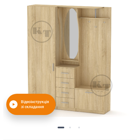
Відеоінструкція
зі складання