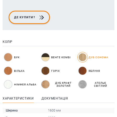
ДЕ КУПИТИ?
КОЛІР
БУК
ВЕНГЕ КОМБІ
ДУБ СОНОМА
ВІЛЬХА
ГОРІХ
ЯБЛУНЯ
ДУБ КРАФТ
АТЕЛЬЄ
НІМФЕЯ АЛЬБА
ЗОЛОТИЙ
СВІТЛИЙ
ХАРАКТЕРИСТИКИ
ДОКУМЕНТАЦІЯ
Ширина
1600 мм