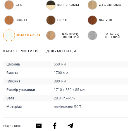
БУК
ВЕНГЕ КОМБІ
ДУБ СОНОМА
ВІЛЬХА
ГОРІХ
ЯБЛУНЯ
ДУБ КРАФТ
АТЕЛЬЄ
НІМФЕЯ АЛЬБА
ЗОЛОТИЙ
СВІТЛИЙ
ХАРАКТЕРИСТИКИ
ДОКУМЕНТАЦІЯ
Ширина
550 мм
Висота
1700 мм
Глибина
380 мм
Розмір упаковки
1710 x 382 x 85 мм
Вага
28.8 кг +/-5%
Матеріал
ламіноване ДСП
ПОДІЛИТИСЯ