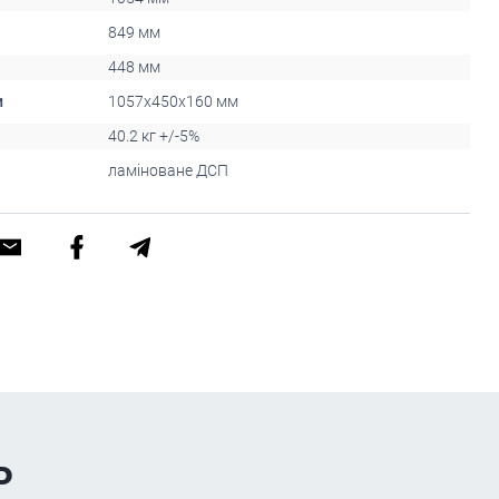
849 мм
448 мм
и
1057x450x160 мм
40.2 кг +/-5%
ламіноване ДСП
ь