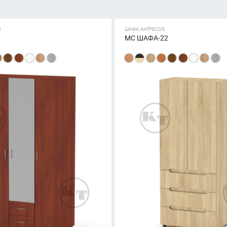
І
ШАФИ, АНТРЕСОЛІ
МС ШАФА-22