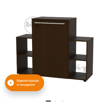
Відеоінструкція
зі складання