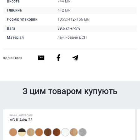
Висота
744 мм
Глибина
412 мм
Розмір упаковки
1055х412х156 мм
Вага
39.6 кг +/-5%
Матеріал
ламіноване ДСП
ПОДІЛИТИСЯ
З цим товаром купують
ШАФИ, АНТРЕСОЛІ
МС ШАФА-23