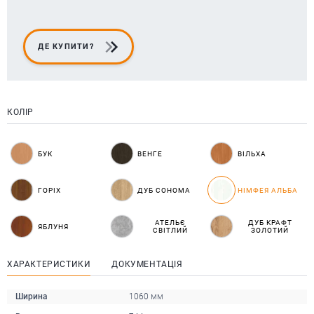
ДЕ КУПИТИ?
КОЛІР
БУК
ВЕНГЕ
ВІЛЬХА
ГОРІХ
ДУБ СОНОМА
НІМФЕЯ АЛЬБА
АТЕЛЬЄ
ДУБ КРАФТ
ЯБЛУНЯ
СВІТЛИЙ
ЗОЛОТИЙ
ХАРАКТЕРИСТИКИ
ДОКУМЕНТАЦІЯ
Ширина
1060 мм