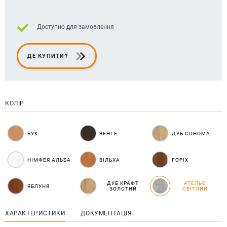
Доступно для замовлення
ДЕ КУПИТИ?
КОЛІР
БУК
ВЕНГЕ
ДУБ СОНОМА
НІМФЕЯ АЛЬБА
ВІЛЬХА
ГОРІХ
ДУБ КРАФТ
АТЕЛЬЄ
ЯБЛУНЯ
ЗОЛОТИЙ
СВІТЛИЙ
ХАРАКТЕРИСТИКИ
ДОКУМЕНТАЦІЯ