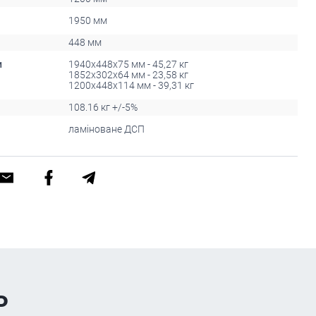
1950 мм
448 мм
и
1940х448х75 мм - 45,27 кг
1852х302х64 мм - 23,58 кг
1200х448х114 мм - 39,31 кг
108.16 кг +/-5%
ламіноване ДСП
ь