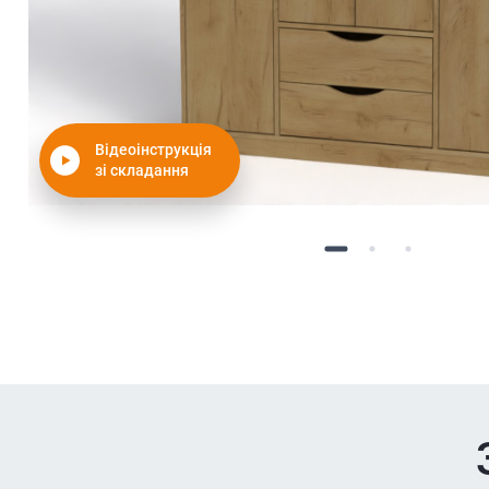
Відеоінструкція
зі складання