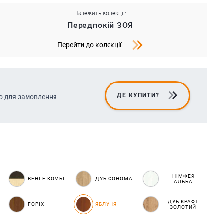
Належить колекції:
Передпокій ЗОЯ
Перейти до колекції
ДЕ КУПИТИ?
о для замовлення
НІМФЕЯ
ВЕНГЕ КОМБІ
ДУБ СОНОМА
АЛЬБА
ДУБ КРАФТ
ГОРІХ
ЯБЛУНЯ
ЗОЛОТИЙ