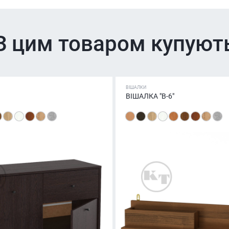
З цим товаром купуют
ВІШАЛКИ
ВІШАЛКА "В-6"