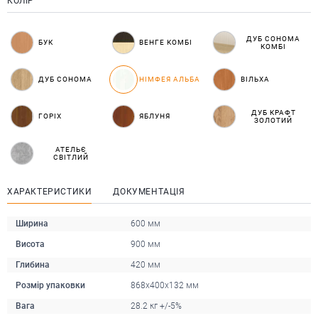
КОЛІР
ДУБ СОНОМА
БУК
ВЕНГЕ КОМБІ
КОМБІ
ДУБ СОНОМА
НІМФЕЯ АЛЬБА
ВІЛЬХА
ДУБ КРАФТ
ГОРІХ
ЯБЛУНЯ
ЗОЛОТИЙ
АТЕЛЬЄ
СВІТЛИЙ
ХАРАКТЕРИСТИКИ
ДОКУМЕНТАЦІЯ
Ширина
600 мм
Висота
900 мм
Глибина
420 мм
Розмір упаковки
868х400х132 мм
Вага
28.2 кг +/-5%