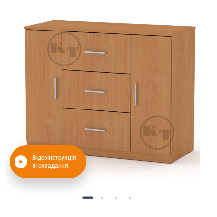
Відеоінструкція
зі складання