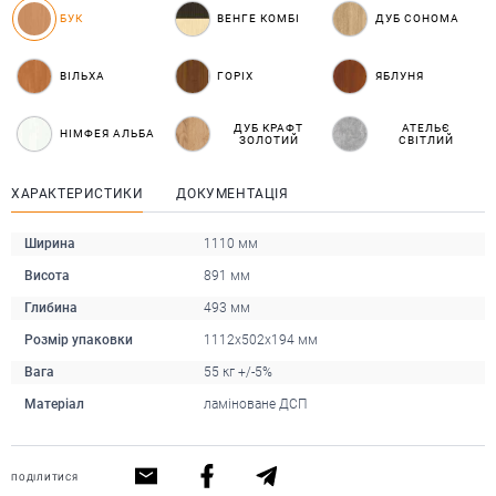
БУК
ВЕНГЕ КОМБІ
ДУБ СОНОМА
ВІЛЬХА
ГОРІХ
ЯБЛУНЯ
ДУБ КРАФТ
АТЕЛЬЄ
НІМФЕЯ АЛЬБА
ЗОЛОТИЙ
СВІТЛИЙ
ХАРАКТЕРИСТИКИ
ДОКУМЕНТАЦІЯ
Ширина
1110 мм
Висота
891 мм
Глибина
493 мм
Розмір упаковки
1112x502x194 мм
Вага
55 кг +/-5%
Матеріал
ламіноване ДСП
ПОДІЛИТИСЯ