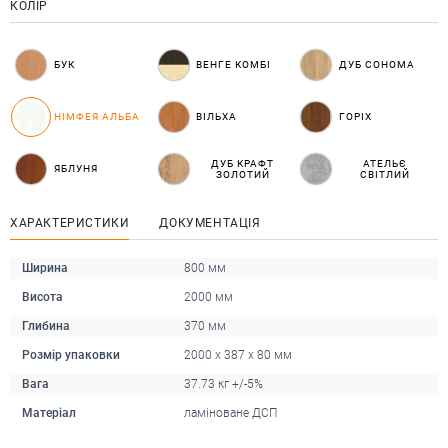
КОЛІР
БУК
ВЕНГЕ КОМБІ
ДУБ СОНОМА
НІМФЕЯ АЛЬБА
ВІЛЬХА
ГОРІХ
ДУБ КРАФТ
АТЕЛЬЄ
ЯБЛУНЯ
ЗОЛОТИЙ
СВІТЛИЙ
ХАРАКТЕРИСТИКИ
ДОКУМЕНТАЦІЯ
Ширина
800 мм
Висота
2000 мм
Глибина
370 мм
Розмір упаковки
2000 x 387 x 80 мм
Вага
37.73 кг +/-5%
Матеріал
ламіноване ДСП