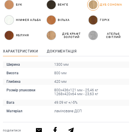
БУК
ВЕНГЕ
ДУБ СОНОМА
НІМФЕЯ АЛЬБА
ВІЛЬХА
ГОРІХ
ДУБ КРАФТ
АТЕЛЬЄ
ЯБЛУНЯ
ЗОЛОТИЙ
СВІТЛИЙ
ХАРАКТЕРИСТИКИ
ДОКУМЕНТАЦІЯ
Ширина
1300 мм
Висота
800 мм
Глибина
420 мм
Розмір упаковки
800х436х121 мм - 25,46 кг
1268х420х64 мм - 23,63 кг
Вага
49.09 кг +/-5%
Матеріал
ламіноване ДСП
ПОДІЛИТИСЯ