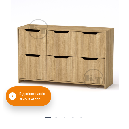
Відеоінструкція
зі складання