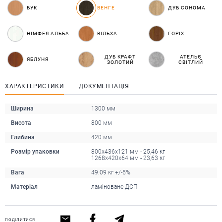
БУК
ВЕНГЕ
ДУБ СОНОМА
НІМФЕЯ АЛЬБА
ВІЛЬХА
ГОРІХ
ДУБ КРАФТ
АТЕЛЬЄ
ЯБЛУНЯ
ЗОЛОТИЙ
СВІТЛИЙ
ХАРАКТЕРИСТИКИ
ДОКУМЕНТАЦІЯ
Ширина
1300 мм
Висота
800 мм
Глибина
420 мм
Розмір упаковки
800х436х121 мм - 25,46 кг
1268х420х64 мм - 23,63 кг
Вага
49.09 кг +/-5%
Матеріал
ламіноване ДСП
ПОДІЛИТИСЯ