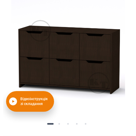
Відеоінструкція
зі складання