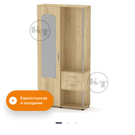
Відеоінструкція
зі складання