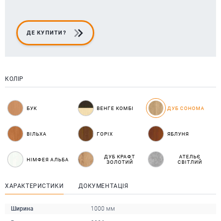
ДЕ КУПИТИ?
КОЛІР
БУК
ВЕНГЕ КОМБІ
ДУБ СОНОМА
ВІЛЬХА
ГОРІХ
ЯБЛУНЯ
ДУБ КРАФТ
АТЕЛЬЄ
НІМФЕЯ АЛЬБА
ЗОЛОТИЙ
СВІТЛИЙ
ХАРАКТЕРИСТИКИ
ДОКУМЕНТАЦІЯ
Ширина
1000 мм