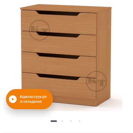
Відеоінструкція
зі складання