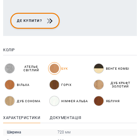
ДЕ КУПИТИ?
КОЛІР
АТЕЛЬЄ
БУК
ВЕНГЕ КОМБІ
СВІТЛИЙ
ДУБ КРАФТ
ВІЛЬХА
ГОРІХ
ЗОЛОТИЙ
ДУБ СОНОМА
НІМФЕЯ АЛЬБА
ЯБЛУНЯ
ХАРАКТЕРИСТИКИ
ДОКУМЕНТАЦІЯ
Ширина
720 мм