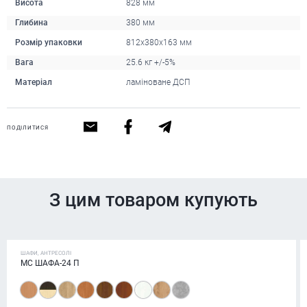
Висота
828 мм
Глибина
380 мм
Розмір упаковки
812x380x163 мм
Вага
25.6 кг +/-5%
Матеріал
ламіноване ДСП
ПОДІЛИТИСЯ
З цим товаром купують
ШАФИ, АНТРЕСОЛІ
МС ШАФА-24 П