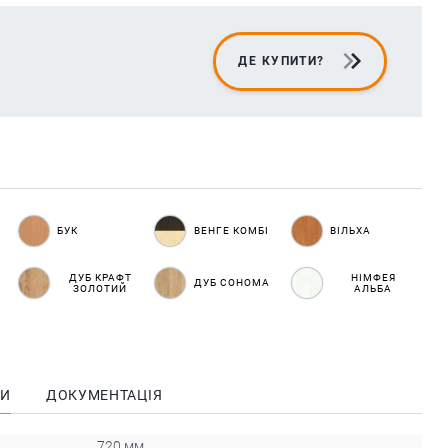
ДЕ КУПИТИ?
БУК
ВЕНГЕ КОМБІ
ВІЛЬХА
ДУБ КРАФТ
НІМФЕЯ
ДУБ СОНОМА
ЗОЛОТИЙ
АЛЬБА
КИ
ДОКУМЕНТАЦІЯ
720 мм