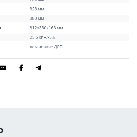
828 мм
380 мм
и
812x380x163 мм
25.6 кг +/-5%
ламіноване ДСП
ь