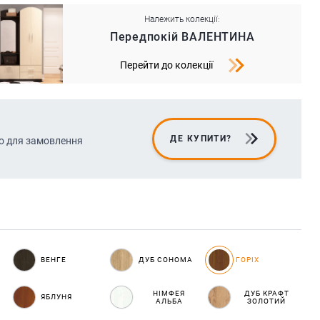
Належить колекції:
Передпокій ВАЛЕНТИНА
Перейти до колекції
ДЕ КУПИТИ?
о для замовлення
ВЕНГЕ
ДУБ СОНОМА
ГОРІХ
НІМФЕЯ
ДУБ КРАФТ
ЯБЛУНЯ
АЛЬБА
ЗОЛОТИЙ