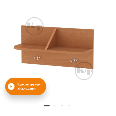
Відеоінструкція
зі складання