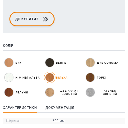
ДЕ КУПИТИ?
КОЛІР
БУК
ВЕНГЕ
ДУБ СОНОМА
НІМФЕЯ АЛЬБА
ВІЛЬХА
ГОРІХ
ДУБ КРАФТ
АТЕЛЬЄ
ЯБЛУНЯ
ЗОЛОТИЙ
СВІТЛИЙ
ХАРАКТЕРИСТИКИ
ДОКУМЕНТАЦІЯ
Ширина
600 мм