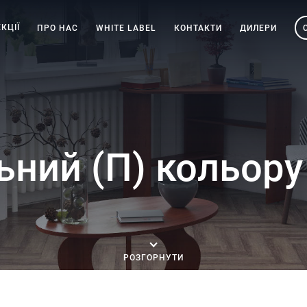
КЦІЇ
ПРО НАС
WHITE LABEL
КОНТАКТИ
ДИЛЕРИ
ний (П) кольору
РОЗГОРНУТИ