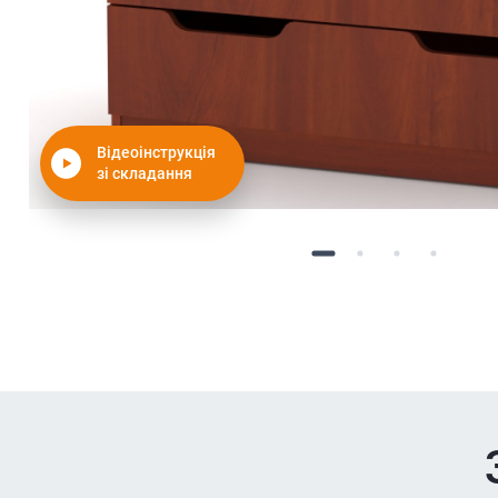
Відеоінструкція
зі складання