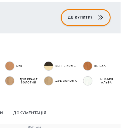
ДЕ КУПИТИ?
БУК
ВЕНГЕ КОМБІ
ВІЛЬХА
ДУБ КРАФТ
НІМФЕЯ
ДУБ СОНОМА
ЗОЛОТИЙ
АЛЬБА
КИ
ДОКУМЕНТАЦІЯ
850 мм