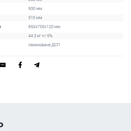
930 мм
510 мм
и
850x750x120 мм
44.3 кг +/-5%
ламіноване ДСП
ь