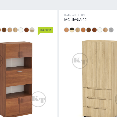
І
ШАФИ, АНТРЕСОЛІ
МС ШАФА-22
НОВИНКИ