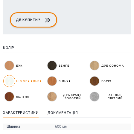
ДЕ КУПИТИ?
КОЛІР
БУК
ВЕНГЕ
ДУБ СОНОМА
НІМФЕЯ АЛЬБА
ВІЛЬХА
ГОРІХ
ДУБ КРАФТ
АТЕЛЬЄ
ЯБЛУНЯ
ЗОЛОТИЙ
СВІТЛИЙ
ХАРАКТЕРИСТИКИ
ДОКУМЕНТАЦІЯ
Ширина
600 мм