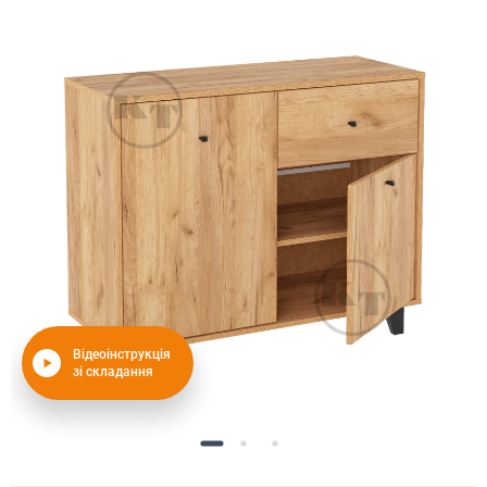
Відеоінструкція
зі складання