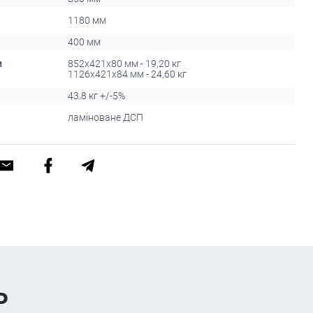
1180 мм
400 мм
и
852х421х80 мм - 19,20 кг
1126х421х84 мм - 24,60 кг
43.8 кг +/-5%
ламіноване ДСП
ь