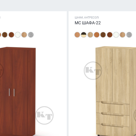
І
ШАФИ, АНТРЕСОЛІ
МС ШАФА-22