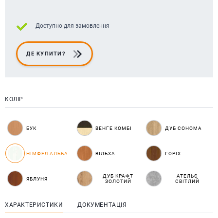
Доступно для замовлення
ДЕ КУПИТИ?
КОЛІР
БУК
ВЕНГЕ КОМБІ
ДУБ СОНОМА
НІМФЕЯ АЛЬБА
ВІЛЬХА
ГОРІХ
ДУБ КРАФТ
АТЕЛЬЄ
ЯБЛУНЯ
ЗОЛОТИЙ
СВІТЛИЙ
ХАРАКТЕРИСТИКИ
ДОКУМЕНТАЦІЯ