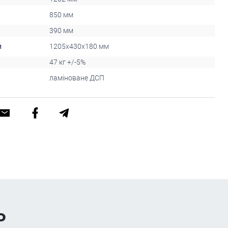
850 мм
390 мм
и
1205x430x180 мм
47 кг +/-5%
ламіноване ДСП
ь