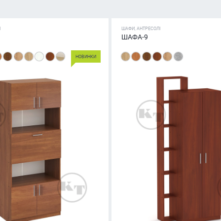
І
ШАФИ, АНТРЕСОЛІ
ШАФА-9
НОВИНКИ