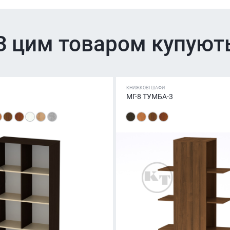
З цим товаром купуют
КНИЖКОВІ ШАФИ
МГ-8 ТУМБА-3