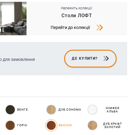
Належить колекції:
Столи ЛОФТ
Перейти до колекції
ДЕ КУПИТИ?
о для замовлення
НІМФЕЯ
ВЕНГЕ
ДУБ СОНОМА
АЛЬБА
ДУБ КРАФТ
ГОРІХ
ЯБЛУНЯ
ЗОЛОТИЙ