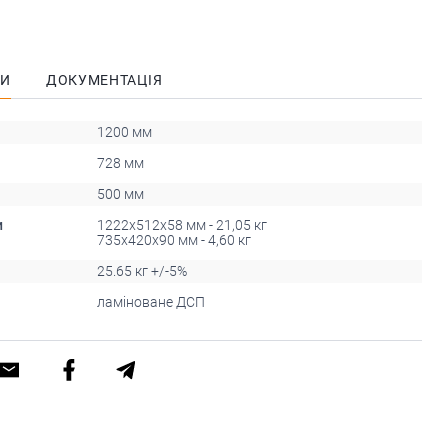
КИ
ДОКУМЕНТАЦІЯ
1200 мм
728 мм
500 мм
и
1222х512х58 мм - 21,05 кг
735х420х90 мм - 4,60 кг
25.65 кг +/-5%
ламіноване ДСП