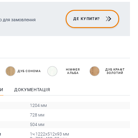
ДЕ КУПИТИ?
о для замовлення
НІМФЕЯ
ДУБ КРАФТ
ДУБ СОНОМА
АЛЬБА
ЗОЛОТИЙ
КИ
ДОКУМЕНТАЦІЯ
1204 мм
728 мм
504 мм
и
1ч 1222х512х93 мм