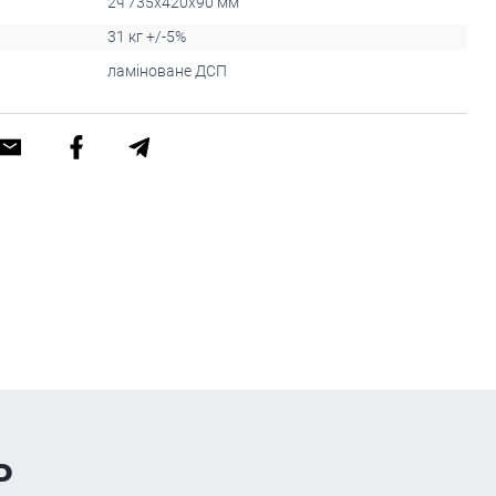
2ч 735х420х90 мм
31 кг +/-5%
ламіноване ДСП
ь