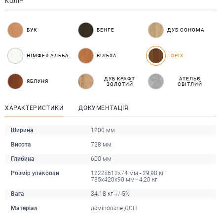
КОЛІР
БУК
ВЕНГЕ
ДУБ СОНОМА
НІМФЕЯ АЛЬБА
ВІЛЬХА
ГОРІХ
ДУБ КРАФТ
АТЕЛЬЄ
ЯБЛУНЯ
ЗОЛОТИЙ
СВІТЛИЙ
ХАРАКТЕРИСТИКИ
ДОКУМЕНТАЦІЯ
Ширина
1200 мм
Висота
728 мм
Глибина
600 мм
Розмір упаковки
1222х612х74 мм - 29,98 кг
735х420х90 мм - 4,20 кг
Вага
34.18 кг +/-5%
Матеріал
ламіноване ДСП