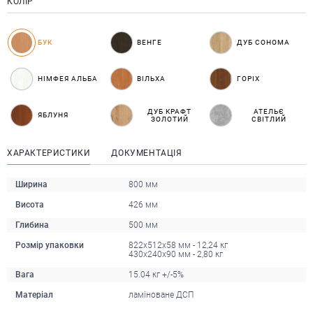
КОЛІР
БУК
ВЕНГЕ
ДУБ СОНОМА
НІМФЕЯ АЛЬБА
ВІЛЬХА
ГОРІХ
ДУБ КРАФТ
АТЕЛЬЄ
ЯБЛУНЯ
ЗОЛОТИЙ
СВІТЛИЙ
ХАРАКТЕРИСТИКИ
ДОКУМЕНТАЦІЯ
Ширина
800 мм
Висота
426 мм
Глибина
500 мм
Розмір упаковки
822х512х58 мм - 12,24 кг
430х240х90 мм - 2,80 кг
Вага
15.04 кг +/-5%
Матеріал
ламіноване ДСП