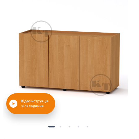
Відеоінструкція
зі складання