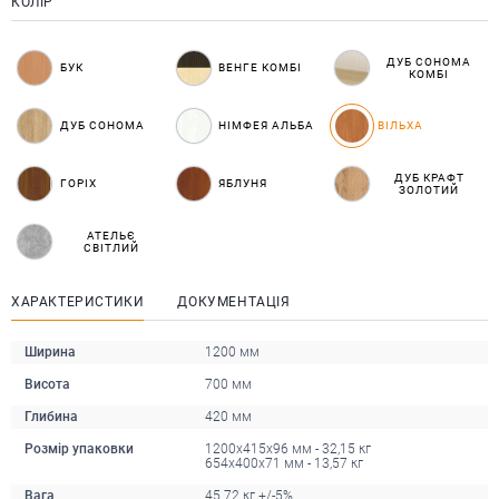
КОЛІР
ДУБ СОНОМА
БУК
ВЕНГЕ КОМБІ
КОМБІ
ДУБ СОНОМА
НІМФЕЯ АЛЬБА
ВІЛЬХА
ДУБ КРАФТ
ГОРІХ
ЯБЛУНЯ
ЗОЛОТИЙ
АТЕЛЬЄ
СВІТЛИЙ
ХАРАКТЕРИСТИКИ
ДОКУМЕНТАЦІЯ
Ширина
1200 мм
Висота
700 мм
Глибина
420 мм
Розмір упаковки
1200х415х96 мм - 32,15 кг
654х400х71 мм - 13,57 кг
Вага
45.72 кг +/-5%