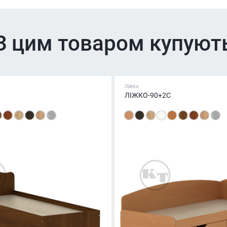
З цим товаром купуют
ЛІЖКА
ЛІЖКО-90+2С