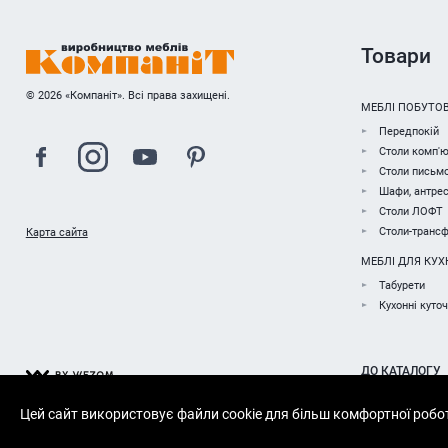
Товари
© 2026 «Компаніт». Всі права захищені.
МЕБЛІ ПОБУТОВ
Передпокій
Столи комп'ю
Столи письмо
Шафи, антрес
Столи ЛОФТ
Столи-транс
Карта сайта
МЕБЛІ ДЛЯ КУХ
Табурети
Кухонні куто
ДО КАТАЛОГУ
Цей сайт використовує файли cookie для більш комфортної робо