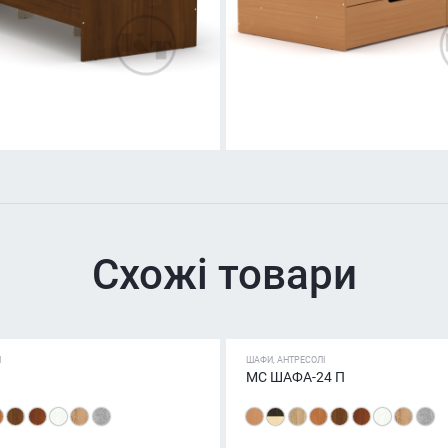
Схожі товари
І
ШАФИ, АНТРЕСОЛІ
МС ШАФА-24 П