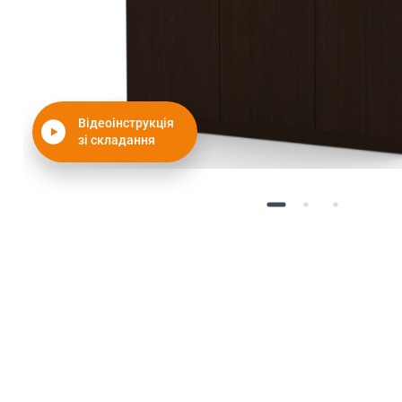
Відеоінструкція
зі складання