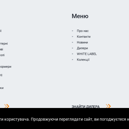
Меню
І
Про нас
Контакти
Новини
терні
Дилери
ві
WHITE LABEL
олі
Колекції
формери
НІ
чки
ЗНАЙТИ ДИЛЕРА
ти користувача. Продовжуючи переглядати сайт, ви погоджуєтеся н