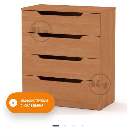
Відеоінструкція
зі складання