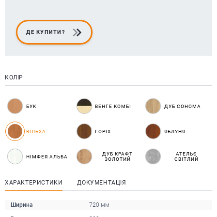
ДЕ КУПИТИ?
КОЛІР
БУК
ВЕНГЕ КОМБІ
ДУБ СОНОМА
ВІЛЬХА
ГОРІХ
ЯБЛУНЯ
ДУБ КРАФТ
АТЕЛЬЄ
НІМФЕЯ АЛЬБА
ЗОЛОТИЙ
СВІТЛИЙ
ХАРАКТЕРИСТИКИ
ДОКУМЕНТАЦІЯ
Ширина
720 мм